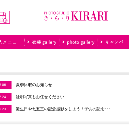
夏季休暇のお知らせ
8.08
証明写真もお任せください
7.24
誕生日や七五三の記念撮影をしよう！子供の記念･･･
6.23