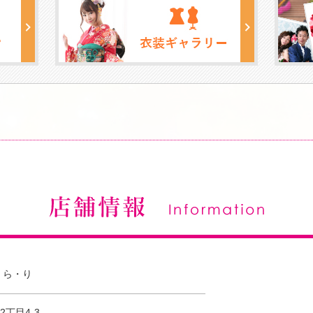
・ら・り
丁目4-3