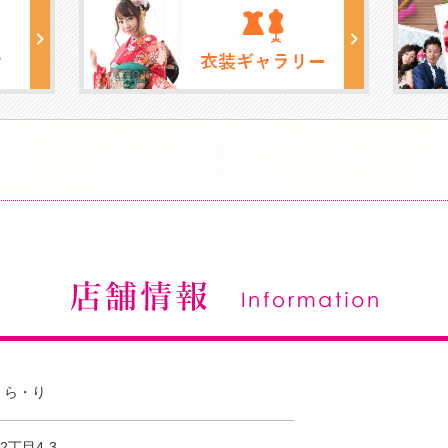
・ら・り
丁目4-3