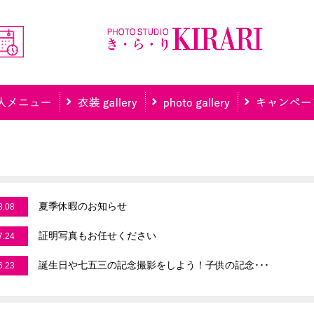
夏季休暇のお知らせ
8.08
証明写真もお任せください
7.24
誕生日や七五三の記念撮影をしよう！子供の記念･･･
6.23