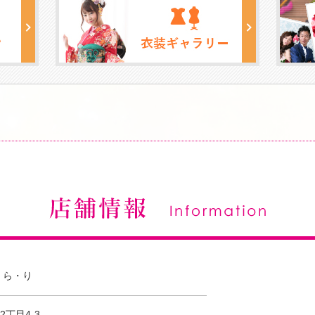
・ら・り
丁目4-3