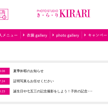
夏季休暇のお知らせ
8.08
証明写真もお任せください
7.24
誕生日や七五三の記念撮影をしよう！子供の記念･･･
6.23