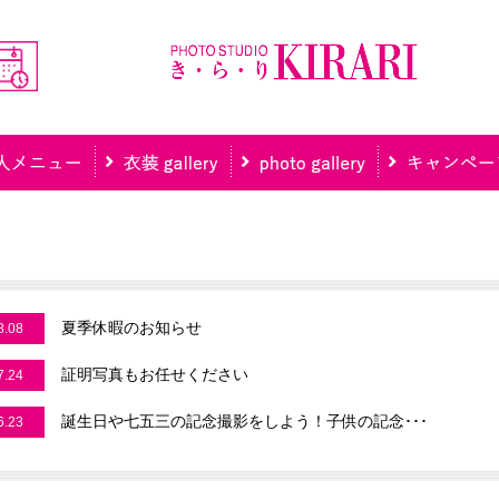
夏季休暇のお知らせ
8.08
証明写真もお任せください
7.24
誕生日や七五三の記念撮影をしよう！子供の記念･･･
6.23