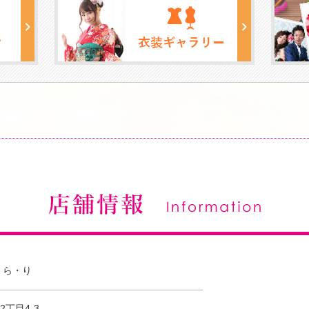
・ら・り
丁目4-3