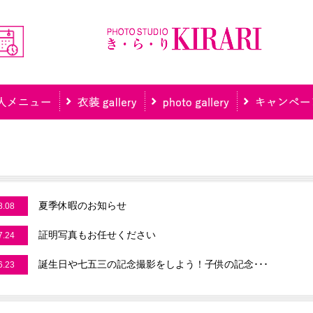
夏季休暇のお知らせ
8.08
証明写真もお任せください
7.24
誕生日や七五三の記念撮影をしよう！子供の記念･･･
6.23