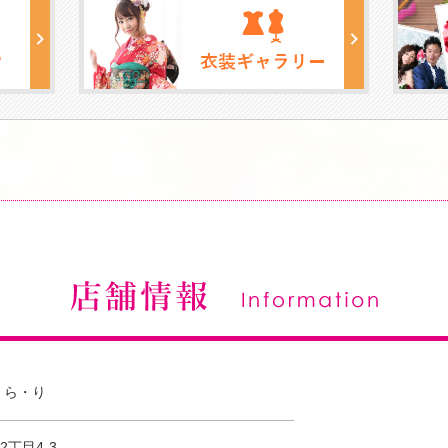
・ら・り
丁目4-3