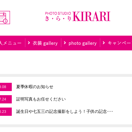
夏季休暇のお知らせ
8.08
証明写真もお任せください
7.24
誕生日や七五三の記念撮影をしよう！子供の記念･･･
6.23