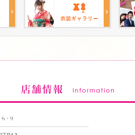
・ら・り
丁目4-3